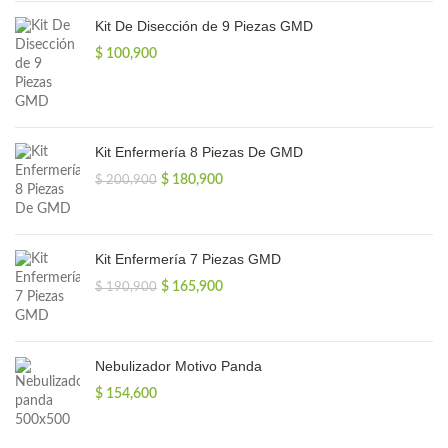
Kit De Disección de 9 Piezas GMD
$
100,900
Kit Enfermería 8 Piezas De GMD
El
El
$
180,900
$
200,900
precio
precio
original
actual
era:
es:
$ 200,900.
$ 180,900.
Kit Enfermería 7 Piezas GMD
El
El
$
165,900
$
190,900
precio
precio
original
actual
era:
es:
$ 190,900.
$ 165,900.
Nebulizador Motivo Panda
$
154,600