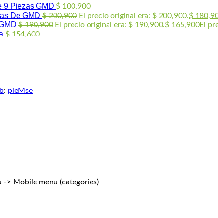
de 9 Piezas GMD
$
100,900
ezas De GMD
$
200,900
El precio original era: $ 200,900.
$
180,9
s GMD
$
190,900
El precio original era: $ 190,900.
$
165,900
El pr
a
$
154,600
b
:
pieMse
 -> Mobile menu (categories)