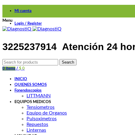
Mi cuenta
Menu
Login / Register
3225237914
Atención 24 ho
Search
0
items
/
$
0
INICIO
QUIENES SOMOS
Fonendoscopios
LITTMANN
EQUIPOS MEDICOS
Tensiometros
Equipo de Organos
Pulsoximetros
Repuestos
Linternas