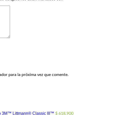
ador para la próxima vez que comente.
o 3M™ Littmann® Classic III™
$
618,900