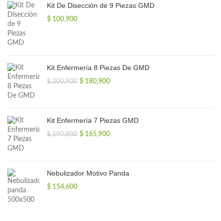
Kit De Disección de 9 Piezas GMD
$
100,900
Kit Enfermería 8 Piezas De GMD
El
El
$
180,900
$
200,900
precio
precio
original
actual
era:
es:
$ 200,900.
$ 180,900.
Kit Enfermería 7 Piezas GMD
El
El
$
165,900
$
190,900
precio
precio
original
actual
era:
es:
$ 190,900.
$ 165,900.
Nebulizador Motivo Panda
$
154,600