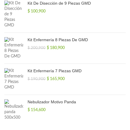
Kit De Disección de 9 Piezas GMD
$
100,900
Kit Enfermería 8 Piezas De GMD
El
El
$
180,900
$
200,900
precio
precio
original
actual
era:
es:
$ 200,900.
$ 180,900.
Kit Enfermería 7 Piezas GMD
El
El
$
165,900
$
190,900
precio
precio
original
actual
era:
es:
$ 190,900.
$ 165,900.
Nebulizador Motivo Panda
$
154,600