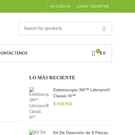
MI CUENTA
LOGIN / REGISTER
0
CONTACTENOS
$
0
LO MÁS RECIENTE
Estetoscopio 3M™ Littmann®
Classic III™
$
618,900
Kit De Disección de 9 Piezas