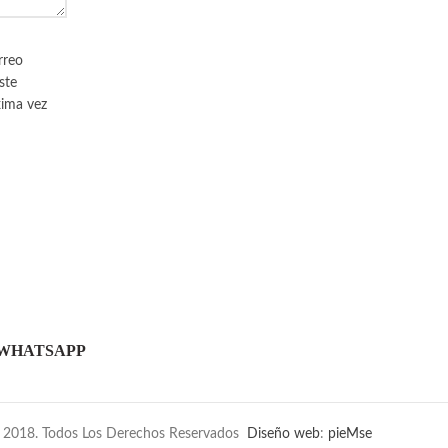
rreo
ste
xima vez
WHATSAPP
 2018. Todos Los Derechos Reservados
Diseño web
:
pieMse