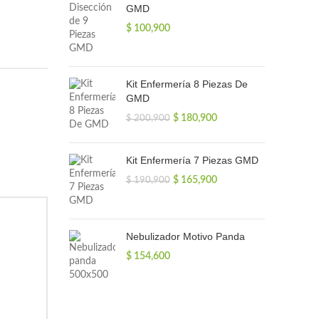
GMD
$
100,900
Kit Enfermería 8 Piezas De
GMD
El
El
$
180,900
$
200,900
precio
precio
original
actual
era:
es:
Kit Enfermería 7 Piezas GMD
$ 200,900.
$ 180,900.
El
El
$
165,900
$
190,900
precio
precio
original
actual
era:
es:
$ 190,900.
$ 165,900.
Nebulizador Motivo Panda
$
154,600