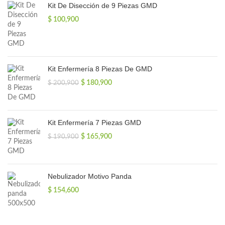
Kit De Disección de 9 Piezas GMD
$
100,900
Kit Enfermería 8 Piezas De GMD
El
El
$
180,900
$
200,900
precio
precio
original
actual
era:
es:
$ 200,900.
$ 180,900.
Kit Enfermería 7 Piezas GMD
El
El
$
165,900
$
190,900
precio
precio
original
actual
era:
es:
$ 190,900.
$ 165,900.
Nebulizador Motivo Panda
$
154,600