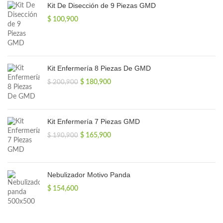
Kit De Disección de 9 Piezas GMD
$
100,900
Kit Enfermería 8 Piezas De GMD
El
El
$
180,900
$
200,900
precio
precio
original
actual
era:
es:
$ 200,900.
$ 180,900.
Kit Enfermería 7 Piezas GMD
El
El
$
165,900
$
190,900
precio
precio
original
actual
era:
es:
$ 190,900.
$ 165,900.
Nebulizador Motivo Panda
$
154,600