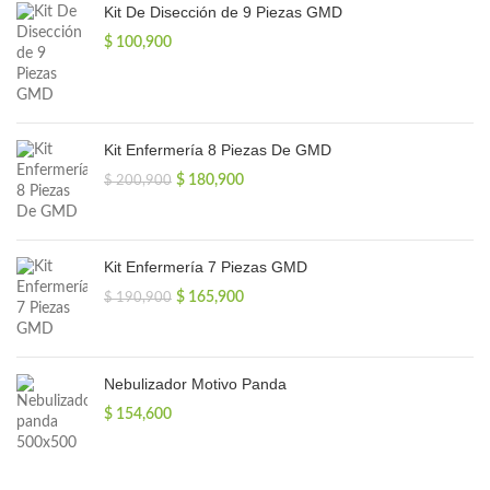
Kit De Disección de 9 Piezas GMD
$
100,900
Kit Enfermería 8 Piezas De GMD
El
El
$
180,900
$
200,900
precio
precio
original
actual
era:
es:
$ 200,900.
$ 180,900.
Kit Enfermería 7 Piezas GMD
El
El
$
165,900
$
190,900
precio
precio
original
actual
era:
es:
$ 190,900.
$ 165,900.
Nebulizador Motivo Panda
$
154,600