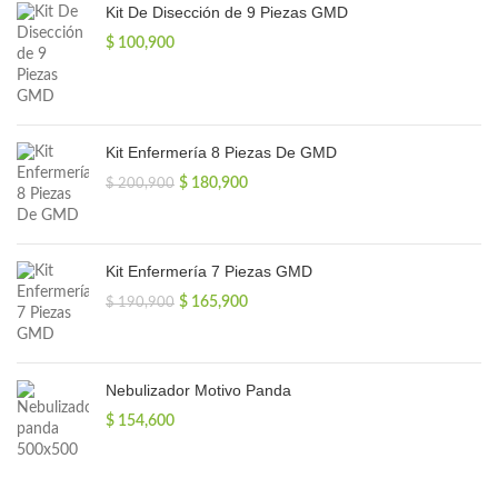
Kit De Disección de 9 Piezas GMD
$
100,900
Kit Enfermería 8 Piezas De GMD
El
El
$
180,900
$
200,900
precio
precio
original
actual
era:
es:
$ 200,900.
$ 180,900.
Kit Enfermería 7 Piezas GMD
El
El
$
165,900
$
190,900
precio
precio
original
actual
era:
es:
$ 190,900.
$ 165,900.
Nebulizador Motivo Panda
$
154,600