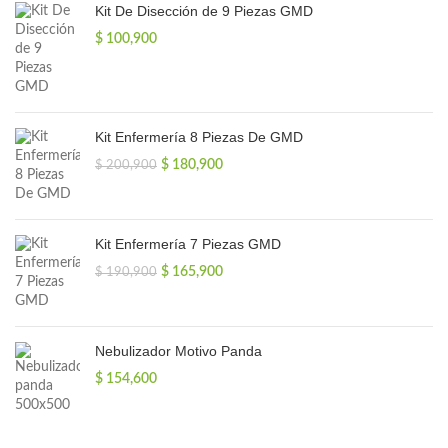
Kit De Disección de 9 Piezas GMD
$
100,900
Kit Enfermería 8 Piezas De GMD
El
El
$
180,900
$
200,900
precio
precio
original
actual
era:
es:
$ 200,900.
$ 180,900.
Kit Enfermería 7 Piezas GMD
El
El
$
165,900
$
190,900
precio
precio
original
actual
era:
es:
$ 190,900.
$ 165,900.
Nebulizador Motivo Panda
$
154,600